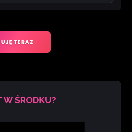
UJĘ TERAZ
T W ŚRODKU?