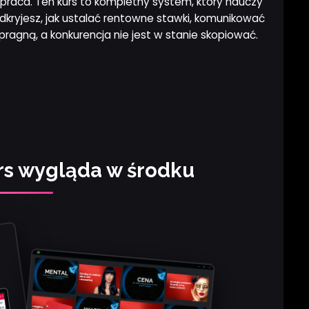
 praca. Ten kurs to kompletny system, który nauczy
dkryjesz, jak ustalać rentowne stawki, komunikować
 pragną, a konkurencja nie jest w stanie skopiować.
urs wygląda w środku