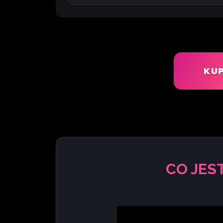
KUP
CO JES