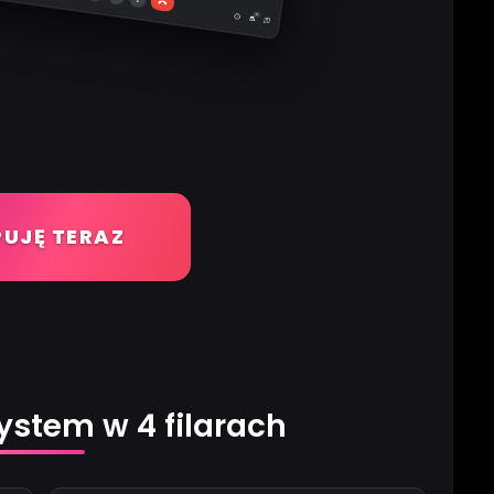
UJĘ TERAZ
stem w 4 filarach