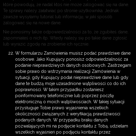
które powodują, że nadal ktoś nie może zalogować się na dane.
Te sprawy należy załatwiać po stronie użytkownika. Jednak
zawsze wysyłamy tutorial lub informację, w jaki sposób
zalogować się na nowe dane.
Nie ponosimy także odpowiedzialności za to, że zgubiłeś dane,
zapomniałeś o nich itp. Wtedy należy się po takie dane zgłosić
lub wyrazić zgodę na zrobienie ich ręcznie.
W formularzu Zamówienia musisz podać prawdziwe dane
osobowe. Jako Kupujący ponosisz odpowiedzialność za
podanie nieprawdziwych danych osobowych. Zastrzegam
sobie prawo do wstrzymania realizacji Zamówienia w
sytuacji, gdy Kupujący podał nieprawdziwe dane lub gdy
dane te budzą moje uzasadnione wątpliwości co do ich
poprawności. W takim przypadku zostaniesz
poinformowany telefonicznie lub poprzez pocztę
elektroniczną o moich wątpliwościach. W takiej sytuacji
przysługuje Tobie prawo wyjaśnienia wszelkich
okoliczności związanych z weryfikacją prawdziwości
podanych danych. W przypadku braku danych
pozwalających mi na podjęcie kontaktu z Tobą, udzielam
wszelkich wyjaśnień po podjęciu kontaktu przez