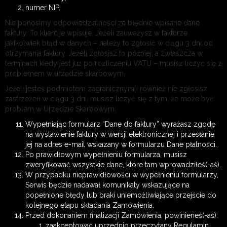
numer NIP.
Nie ponosimy odpowiedzialności za błędnie wpisane dane
faktury. To klient je wpisuje. Jeżeli zauważysz w fakturze
jakikolwiek błąd w danych – należy to zgłosić w ciągu 3 dni od
otrzymania faktury. Jeżeli zgłosisz to później, a zwłaszcza w
terminach kiedy jest już po rozliczeniu VATU – musisz liczyć się z
problemem w urzędzie skarbowym.
Jeżeli jesteś podmiotem zagranicznym i również nie zgłosisz
zastrzeżeń w ciągu 3 dni, musisz liczyć się z tym, że może być
problem w Urzędzie Skarbowym.
Wypełniając formularz “Dane do faktury” wyrażasz zgodę
na wystawienie faktury w wersji elektronicznej i przesłanie
jej na adres e-mail wskazany w formularzu Dane płatności.
Po prawidłowym wypełnieniu formularza, musisz
zweryfikować wszystkie dane, które tam wprowadziłeś(-aś).
W przypadku nieprawidłowości w wypełnieniu formularzy,
Serwis będzie nadawał komunikaty wskazujące na
popełnione błędy lub braki uniemożliwiające przejście do
kolejnego etapu składania Zamówienia.
Przed dokonaniem finalizacji Zamówienia, powinieneś(-aś):
zaakceptować uprzednio przeczytany Regulamin