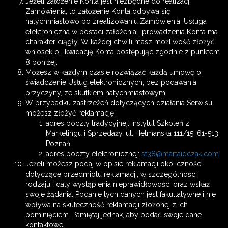
Jeżeli założenie Konta jest niezbędne do realizacji
Zamówienia, to założenie Konta odbywa się
natychmiastowo po zrealizowaniu Zamówienia. Usługa
elektroniczna w postaci założenia i prowadzenia Konta ma
charakter ciągły. W każdej chwili masz możliwość złożyć
wniosek o likwidację Konta postępując zgodnie z punktem
8 poniżej.
Możesz w każdym czasie rozwiązać każdą umowę o
świadczenie Usług elektronicznych, bez podawania
przyczyny, ze skutkiem natychmiastowym.
W przypadku zastrzeżeń dotyczących działania Serwisu,
możesz złożyć reklamację:
adres poczty tradycyjnej: Instytut Szkoleń z
Marketingu i Sprzedaży, ul. Hetmańska 111/15, 61-513
Poznań;
adres poczty elektronicznej:
st38@martaidczak.com
.
Jeżeli możesz podaj w opisie reklamacji okoliczności
dotyczące przedmiotu reklamacji, w szczególności
rodzaju i daty wystąpienia nieprawidłowości oraz wskaż
swoje żądania. Podanie tych danych jest fakultatywne i nie
wpływa na skuteczność reklamacji złożonej z ich
pominięciem. Pamiętaj jednak, aby podać swoje dane
kontaktowe.