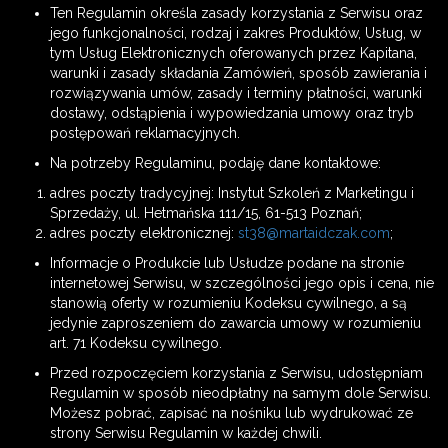
Ten Regulamin określa zasady korzystania z Serwisu oraz
jego funkcjonalności, rodzaj i zakres Produktów, Usług, w
tym Usług Elektronicznych oferowanych przez Kapitana,
warunki i zasady składania Zamówień, sposób zawierania i
rozwiązywania umów, zasady i terminy płatności, warunki
dostawy, odstąpienia i wypowiedzania umowy oraz tryb
postępowań reklamacyjnych.
Na potrzeby Regulaminu, podaję dane kontaktowe:
adres poczty tradycyjnej: Instytut Szkoleń z Marketingu i
Sprzedaży, ul. Hetmańska 111/15, 61-513 Poznań;
adres poczty elektronicznej:
st38@martaidczak.com
;
Informacje o Produkcie lub Usłudze podane na stronie
internetowej Serwisu, w szczególności jego opis i cena, nie
stanowią oferty w rozumieniu Kodeksu cywilnego, a są
jedynie zaproszeniem do zawarcia umowy w rozumieniu
art. 71 Kodeksu cywilnego.
Przed rozpoczęciem korzystania z Serwisu, udostępniam
Regulamin w sposób nieodpłatny na samym dole Serwisu.
Możesz pobrać, zapisać na nośniku lub wydrukować ze
strony Serwisu Regulamin w każdej chwili.