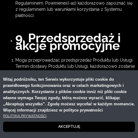
Regulaminem. Powinieneś(-aś) każdorazowo zapoznać się
z regulaminem lub warunkami korzystania z Systemu
płatności.
9. Przedsprzedaż i
akcje promocyjne
Mogę przeprowadzać przedsprzedaż Produktu lub Usługi.
Termin dostawy Produktu lub Usługi, każdorazowo zostanie
podany w opisie danego Produktu lub Usługi.
Zastrzega sobie prawo do organizowania akcji
Witaj podróżniku, ten Serwis wykorzystuje pliki cookie do
promocyjnych, które mogą polegać na:
prawidłowego funkcjonowania oraz w celach marketingowych i
udzielaniu rabatu kwotowego lub procentowego na
analitycznych. Korzystanie z plików cookie inniż niż pliki cookie
dany Produkt lub Usługę;
własne wymaga Twojej zgody, którą możesz wyrazić, klikając
kierowaniu kodów promocyjnych dla wybranej grupy
„Akceptuję wszystko”. Zgodę możesz wycofać w każdym momencie.
osób (np. subskrybentów Newslettera);
Więcej informacji znajdziesz w polityce prywatności
stosowaniu obniżek bezpośrednio w Serwisie;
POLITYKA PRYWATNOŚCI
kierowaniu spersonalizowanych obniżek (np. do
AKCEPTUJĘ
byłego Kupującego);
tworzeniu specjalnego typu oferty, która staje się