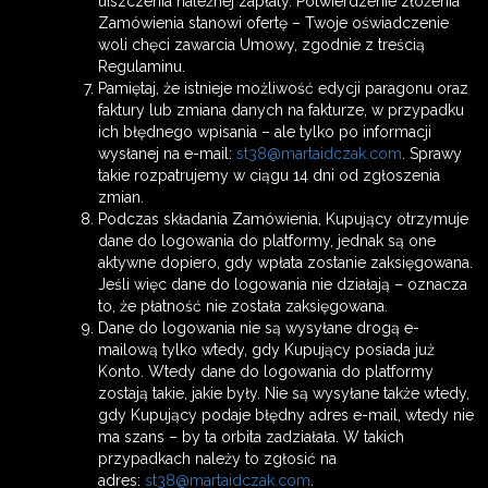
uiszczenia należnej zapłaty. Potwierdzenie złożenia
Zamówienia stanowi ofertę – Twoje oświadczenie
woli chęci zawarcia Umowy, zgodnie z treścią
Regulaminu.
Pamiętaj, że istnieje możliwość edycji paragonu oraz
faktury lub zmiana danych na fakturze, w przypadku
ich błędnego wpisania – ale tylko po informacji
wysłanej na e-mail:
st38@martaidczak.com
. Sprawy
takie rozpatrujemy w ciągu 14 dni od zgłoszenia
zmian.
Podczas składania Zamówienia, Kupujący otrzymuje
dane do logowania do platformy, jednak są one
aktywne dopiero, gdy wpłata zostanie zaksięgowana.
Jeśli więc dane do logowania nie działają – oznacza
to, że płatność nie została zaksięgowana.
Dane do logowania nie są wysyłane drogą e-
mailową tylko wtedy, gdy Kupujący posiada już
Konto. Wtedy dane do logowania do platformy
zostają takie, jakie były. Nie są wysyłane także wtedy,
gdy Kupujący podaje błędny adres e-mail, wtedy nie
ma szans – by ta orbita zadziałała. W takich
przypadkach należy to zgłosić na
adres:
st38@martaidczak.com
.