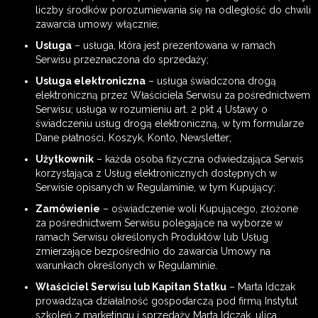
liczby środków porozumiewania się na odległość do chwili
zawarcia umowy włącznie;
Usługa
– usługa, która jest prezentowana w ramach
Serwisu przeznaczona do sprzedaży;
Usługa elektroniczna
– usługa świadczona drogą
elektroniczną przez Właściciela Serwisu za pośrednictwem
Serwisu; usługa w rozumieniu art. 2 pkt 4 Ustawy o
świadczeniu usług drogą elektroniczną, w tym formularze
Dane płatności, Koszyk, Konto, Newsletter;
Użytkownik
– każda osoba fizyczna odwiedzająca Serwis
korzystająca z Usług elektronicznych dostępnych w
Serwisie opisanych w Regulaminie, w tym Kupujący;
Zamówienie
– oświadczenie woli Kupującego, złożone
za pośrednictwem Serwisu polegające na wyborze w
ramach Serwisu określonych Produktów lub Usług
zmierzające bezpośrednio do zawarcia Umowy na
warunkach określonych w Regulaminie.
Właściciel Serwisu lub Kapitan Statku
– Marta Idczak
prowadząca działalność gospodarczą pod firmą Instytut
szkoleń z marketingu i sprzedaży Marta Idczak, ulica