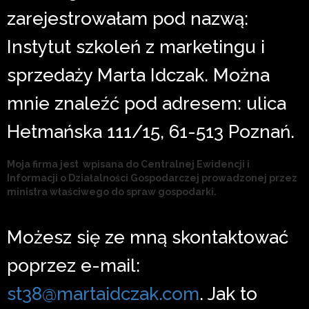
zarejestrowałam pod nazwą:
Instytut szkoleń z marketingu i
sprzedaży Marta Idczak. Można
mnie znaleźć pod adresem: ulica
Hetmańska 111/15, 61-513 Poznań.
Moja firma jest wpisana do Centralnej Ewidencji i
Informacji o Działalności Gospodarczej prowadzonej przez
ministra właściwego do spraw gospodarki.
Możesz się ze mną skontaktować
poprzez e-mail:
st38@martaidczak.com
. Jak to