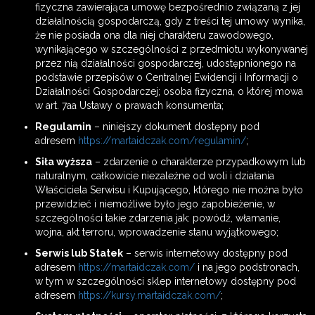
fizyczna zawierająca umowę bezpośrednio związaną z jej
działalnością gospodarczą, gdy z treści tej umowy wynika,
że nie posiada ona dla niej charakteru zawodowego,
wynikającego w szczególności z przedmiotu wykonywanej
przez nią działalności gospodarczej, udostępnionego na
podstawie przepisów o Centralnej Ewidencji i Informacji o
Działalności Gospodarczej; osoba fizyczna, o której mowa
w art. 7aa Ustawy o prawach konsumenta;
Regulamin
– niniejszy dokument dostępny pod
adresem
https://martaidczak.com/regulamin/
;
Siła wyższa
– zdarzenie o charakterze przypadkowym lub
naturalnym, całkowicie niezależne od woli i działania
Właściciela Serwisu i Kupującego, którego nie można było
przewidzieć i niemożliwe było jego zapobieżenie, w
szczególności takie zdarzenia jak: powódź, włamanie,
wojna, akt terroru, wprowadzenie stanu wyjątkowego;
Serwis lub Statek
– serwis internetowy dostępny pod
adresem
https://martaidczak.com/
i na jego podstronach,
w tym w szczególności sklep internetowy dostępny pod
adresem
https://kursy.martaidczak.com/
;