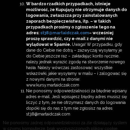
W bardzo rzadkich przypadkach, istnieje
możliwość, że Kupujący nie otrzymuje danych do
logowania, zwłaszcza przy zainstalowanych
zaporach bezpieczeństwa, itp. – w takich
przypadkach prosimy o zgłoszenie tego na
adres:
st38@martaidczak.com
– wcześniej
proszę sprawdzić, czy e-mail z danymi nie
wylądował w Spamie.
Uwaga! W przypadku, gdy
dane do Ciebie nie dotrą – zazwyczaj wysyłamy je
do Ciebie jeszcze raz – zakładając konto ręcznie.
należy jednak wyrazić zgodę na stworzenie nowego
hasła. Należy wówczas zastosować wszystkie
wskazówki, jakie wysyłamy w mailu – i zalogować się
z nowymi danymi na stronie:
www.kursy.martaidczak.com
Nie ponosimy odpowiedzialności za błędnie wpisany
adres e-mail. Jeśli wpisujesz błędny adres musisz się
liczyć z tym, że nie otrzymasz danych do logowania
dopóki się do nas z tym nie zgłosisz na adres
st38@martaidczak.com
Nie ponosimy żadnej odpowiedzialności za źle działający system
w czyimś komputerze, brak wyczyszczonych plików cookie,