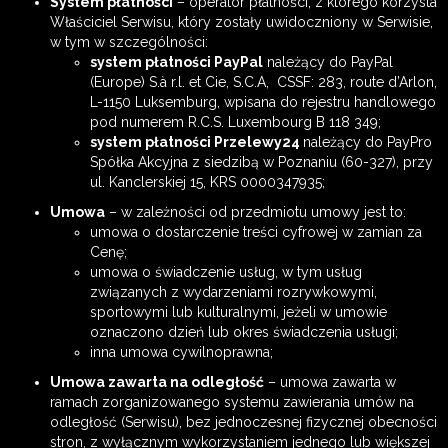
System płatności
– operator płatności, z którego korzysta
Właściciel Serwisu, który zostały uwidoczniony w Serwisie,
w tym w szczególności:
system płatności PayPal
należący do PayPal
(Europe) S.à r.l. et Cie, S.C.A, CSSF: 283, route d’Arlon,
L-1150 Luksemburg, wpisana do rejestru handlowego
pod numerem R.C.S. Luxembourg B 118 349;
system płatności Przelewy24
należący do PayPro
Spółka Akcyjna z siedzibą w Poznaniu (60-327), przy
ul. Kanclerskiej 15, KRS 0000347935;
Umowa
– w zależności od przedmiotu umowy jest to:
umowa o dostarczenie treści cyfrowej w zamian za
Cenę;
umowa o świadczenie usług, w tym usług
związanych z wydarzeniami rozrywkowymi,
sportowymi lub kulturalnymi, jeżeli w umowie
oznaczono dzień lub okres świadczenia usługi;
inna umowa cywilnoprawna;
Umowa zawarta na odległość
– umowa zawarta w
ramach zorganizowanego systemu zawierania umów na
odległość (Serwisu), bez jednoczesnej fizycznej obecności
stron, z wyłącznym wykorzystaniem jednego lub większej