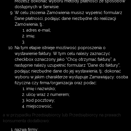
Możesz dokonać wyboru metody płatności ze sposobów
dostępnych w Serwisie.
W celu złożenia Zamówienia musisz wypełnić formularz
Dane płatności, podając dane niezbędne do realizacji
Zamówienia, tj.:
adres e-mail;
imię;
Na tym etapie istnieje możliwość poproszenia o
wystawienie faktury. W tym celu należy zaznaczyć
checkbox oznaczony jako “Chcę otrzymać fakturę”, a
następnie należy uzupełnić formularz “Dane do faktury”,
podając niezbędne dane do jej wystawienia, tj.: dokonać
wyboru w jakim charakterze występuje Zamawiający: osoba
fizyczna czy firma/organizacja oraz podać:
imię i nazwisko;
ulicę wraz z numerem;
kod pocztowy;
miejscowość,
a w przypadku Przedsiębiorcy lub Przedsiębiorcy na prawach
konsumenta dodatkowo:
nazwa firmy;