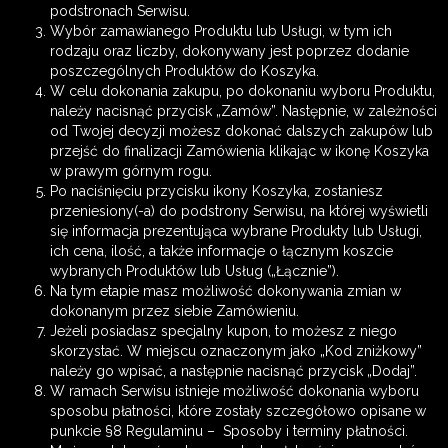
podstronach Serwisu.
Wybór zamawianego Produktu lub Usługi, w tym ich
rodzaju oraz liczby, dokonywany jest poprzez dodanie
poszczególnych Produktów do Koszyka.
W celu dokonania zakupu, po dokonaniu wyboru Produktu,
należy nacisnąć przycisk „Zamów”. Następnie, w zależności
od Twojej decyzji możesz dokonać dalszych zakupów lub
przejść do finalizacji Zamówienia klikając w ikonę Koszyka
w prawym górnym rogu.
Po naciśnięciu przycisku ikony Koszyka, zostaniesz
przeniesiony(-a) do podstrony Serwisu, na której wyświetli
się informacja prezentująca wybrane Produkty lub Usługi,
ich cena, ilość, a także informacje o łącznym koszcie
wybranych Produktów lub Usług („Łącznie”).
Na tym etapie masz możliwość dokonywania zmian w
dokonanym przez siebie Zamówieniu.
Jeżeli posiadasz specjalny kupon, to możesz z niego
skorzystać. W miejscu oznaczonym jako „Kod zniżkowy”
należy go wpisać, a następnie nacisnąć przycisk „Dodaj”.
W ramach Serwisu istnieje możliwość dokonania wyboru
sposobu płatności, które zostały szczegółowo opisane w
punkcie §8 Regulaminu – Sposoby i terminy płatności.